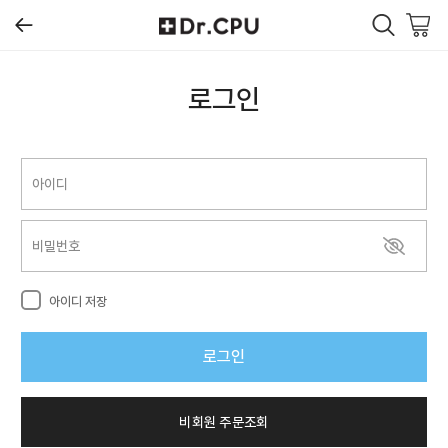
메
뒤로가기
닫기
회원가입
인
로그인
전 제품
피부 고민별
제품 라인
미용기기
아이디 저장
이벤트
로그인
공지사항
비회원 주문조회