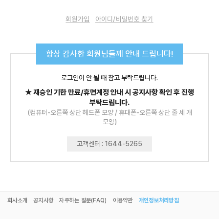
자주하는 질문(FAQ)
회원가입
아이디/비밀번호 찾기
1:1 문의
수출 문의
항상 감사한 회원님들께 안내 드립니다!
최근 본 상품
전체보기
로그인이 안 될 때 참고 부탁드립니다.
★ 재승인 기한 만료/휴면계정 안내 시 공지사항 확인 후 진행
부탁드립니다.
(컴퓨터-오른쪽 상단 헤드폰 모양 / 휴대폰-오른쪽 상단 줄 세 개
최근 본 상품이 없습니다.
모양)
고객센터 : 1644-5265
회사소개
공지사항
자주하는 질문(FAQ)
이용약관
개인정보처리방침